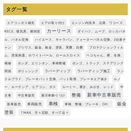
タグ一覧
エアコンガス補充
エアロ取り付け
エンジン内洗浄、点滴、ワコーズ、
カーリース
RECS、吸気系、燃焼室
ダイハツ、ムーブ、ロッカパネ
ル、パネル交換
ハイエース、キャラバン、クォーターパネル交換、2台連チ
ャン
プリウス、鈑金、板金、塗装、実費、自費
プロテクションフィル
ム、塗装保護、ホワイトパール、ロールスロイス
ペコちゃん、裸、全身、
補修
ホンダ、エリシオン、車検整備
ボンゴ、トラック、ステアリング
ラバーディップ
ラバーディップ施工
関係
ポリッシング
ラン
クルプラド、ブレーキパット交換、パット取替、ブレーキエア抜き
ルノ
ー、ルーテシア、エアコン、ガス
ルーミー、磨き、みがき、レッド
中
新車中古車販売
整備
古車
中古車販売
展示車飾りつけ
車検
鈑金
車両販売
新車販売
車検、整備、ブレーキ、OH、
塗装
７MAX、月々定額、すべて込々