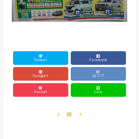
Twitter
Facebook
B!
Google+
はてブ
Pocket
Line