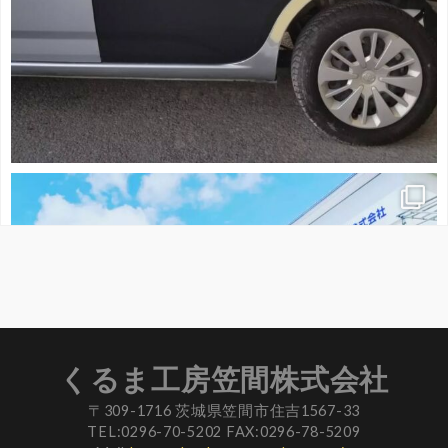
くるま工房笠間株式会社
〒309-1716 茨城県笠間市住吉1567-33
TEL:0296-70-5202 FAX:0296-78-5209