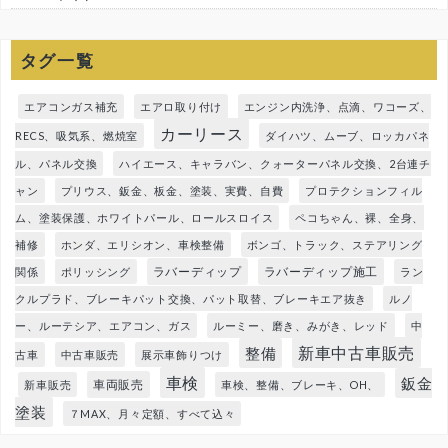
タグ一覧
エアコンガス補充
エアロ取り付け
エンジン内洗浄、点滴、ワコーズ、
カーリース
RECS、吸気系、燃焼室
ダイハツ、ムーブ、ロッカパネ
ル、パネル交換
ハイエース、キャラバン、クォーターパネル交換、2台連チ
ャン
プリウス、鈑金、板金、塗装、実費、自費
プロテクションフィル
ム、塗装保護、ホワイトパール、ロールスロイス
ペコちゃん、裸、全身、
補修
ホンダ、エリシオン、車検整備
ボンゴ、トラック、ステアリング
ラバーディップ
ラバーディップ施工
関係
ポリッシング
ラン
クルプラド、ブレーキパット交換、パット取替、ブレーキエア抜き
ルノ
ー、ルーテシア、エアコン、ガス
ルーミー、磨き、みがき、レッド
中
新車中古車販売
整備
古車
中古車販売
展示車飾りつけ
車検
鈑金
車両販売
新車販売
車検、整備、ブレーキ、OH、
塗装
７MAX、月々定額、すべて込々