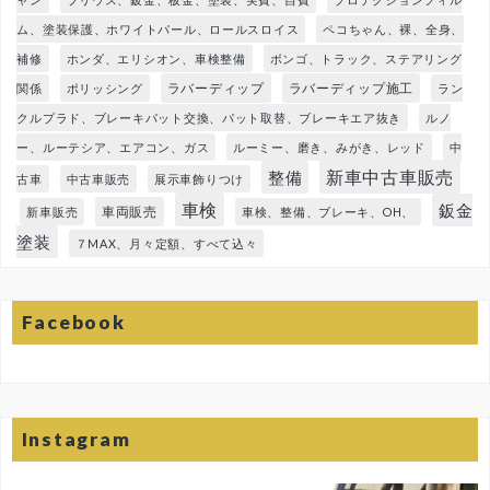
ム、塗装保護、ホワイトパール、ロールスロイス
ペコちゃん、裸、全身、
補修
ホンダ、エリシオン、車検整備
ボンゴ、トラック、ステアリング
ラバーディップ
ラバーディップ施工
関係
ポリッシング
ラン
クルプラド、ブレーキパット交換、パット取替、ブレーキエア抜き
ルノ
ー、ルーテシア、エアコン、ガス
ルーミー、磨き、みがき、レッド
中
新車中古車販売
整備
古車
中古車販売
展示車飾りつけ
車検
鈑金
車両販売
新車販売
車検、整備、ブレーキ、OH、
塗装
７MAX、月々定額、すべて込々
Facebook
Instagram