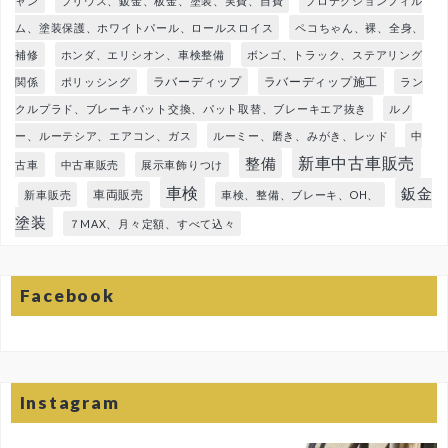
ャン
プリウス、鈑金、板金、塗装、実費、自費
プロテクションフィル
ム、塗装保護、ホワイトパール、ロールスロイス
ペコちゃん、裸、全身、
補修
ホンダ、エリシオン、車検整備
ボンゴ、トラック、ステアリング
ラバーディップ
ラバーディップ施工
関係
ポリッシング
ラン
クルプラド、ブレーキパット交換、パット取替、ブレーキエア抜き
ルノ
ー、ルーテシア、エアコン、ガス
ルーミー、磨き、みがき、レッド
中
新車中古車販売
整備
古車
中古車販売
展示車飾りつけ
車検
鈑金
車両販売
新車販売
車検、整備、ブレーキ、OH、
塗装
７MAX、月々定額、すべて込々
Facebook
Instagram