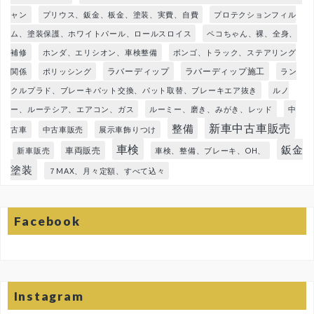
ャン
プリウス、鈑金、板金、塗装、実費、自費
プロテクションフィル
ム、塗装保護、ホワイトパール、ロールスロイス
ペコちゃん、裸、全身、
補修
ホンダ、エリシオン、車検整備
ボンゴ、トラック、ステアリング
ラバーディップ
ラバーディップ施工
関係
ポリッシング
ラン
クルプラド、ブレーキパット交換、パット取替、ブレーキエア抜き
ルノ
ー、ルーテシア、エアコン、ガス
ルーミー、磨き、みがき、レッド
中
新車中古車販売
整備
古車
中古車販売
展示車飾りつけ
車検
鈑金
車両販売
新車販売
車検、整備、ブレーキ、OH、
塗装
７MAX、月々定額、すべて込々
Facebook
Instagram