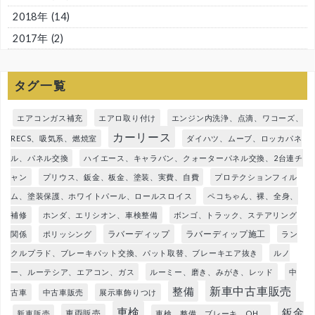
2018年
(14)
2017年
(2)
タグ一覧
エアコンガス補充
エアロ取り付け
エンジン内洗浄、点滴、ワコーズ、
カーリース
RECS、吸気系、燃焼室
ダイハツ、ムーブ、ロッカパネ
ル、パネル交換
ハイエース、キャラバン、クォーターパネル交換、2台連チ
ャン
プリウス、鈑金、板金、塗装、実費、自費
プロテクションフィル
ム、塗装保護、ホワイトパール、ロールスロイス
ペコちゃん、裸、全身、
補修
ホンダ、エリシオン、車検整備
ボンゴ、トラック、ステアリング
ラバーディップ
ラバーディップ施工
関係
ポリッシング
ラン
クルプラド、ブレーキパット交換、パット取替、ブレーキエア抜き
ルノ
ー、ルーテシア、エアコン、ガス
ルーミー、磨き、みがき、レッド
中
新車中古車販売
整備
古車
中古車販売
展示車飾りつけ
車検
鈑金
車両販売
新車販売
車検、整備、ブレーキ、OH、