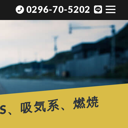
0296-70-5202
｢
エ
ン
ジ
ン
内
洗
浄
、
点
滴
、
ワ
コ
ー
ズ
、
R
E
C
S
、
吸
気
系
、
燃
焼
室
｣
タ
グ
の
投
稿
記