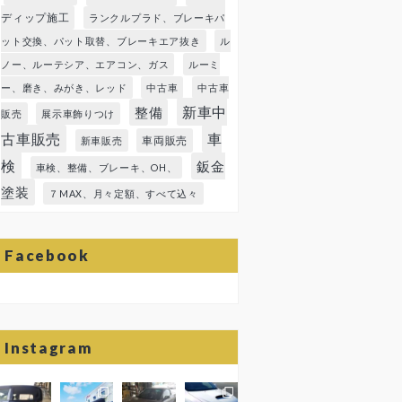
ディップ施工
ランクルプラド、ブレーキパ
ット交換、パット取替、ブレーキエア抜き
ル
ノー、ルーテシア、エアコン、ガス
ルーミ
ー、磨き、みがき、レッド
中古車
中古車
新車中
整備
販売
展示車飾りつけ
古車販売
車
車両販売
新車販売
検
鈑金
車検、整備、ブレーキ、OH、
塗装
７MAX、月々定額、すべて込々
Facebook
Instagram