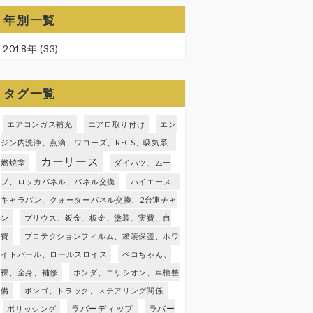
年別一覧
2018年
(33)
タグ一覧
エアコンガス補充
エアロ取り付け
エン
ジン内洗浄、点滴、ワコーズ、RECS、吸気系、
カーリース
燃焼室
ダイハツ、ムー
ブ、ロッカパネル、パネル交換
ハイエース、
キャラバン、クォーターパネル交換、2台連チャ
ン
プリウス、鈑金、板金、塗装、実費、自
費
プロテクションフィルム、塗装保護、ホワ
イトパール、ロールスロイス
ペコちゃん、
裸、全身、補修
ホンダ、エリシオン、車検整
備
ボンゴ、トラック、ステアリング関係
ラバーディップ
ラバー
ポリッシング