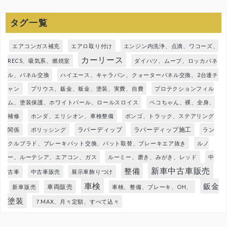
タグ一覧
エアコンガス補充
エアロ取り付け
エンジン内洗浄、点滴、ワコーズ、
カーリース
RECS、吸気系、燃焼室
ダイハツ、ムーブ、ロッカパネ
ル、パネル交換
ハイエース、キャラバン、クォーターパネル交換、2台連チ
ャン
プリウス、鈑金、板金、塗装、実費、自費
プロテクションフィル
ム、塗装保護、ホワイトパール、ロールスロイス
ペコちゃん、裸、全身、
補修
ホンダ、エリシオン、車検整備
ボンゴ、トラック、ステアリング
ラバーディップ
ラバーディップ施工
関係
ポリッシング
ラン
クルプラド、ブレーキパット交換、パット取替、ブレーキエア抜き
ルノ
ー、ルーテシア、エアコン、ガス
ルーミー、磨き、みがき、レッド
中
新車中古車販売
整備
古車
中古車販売
展示車飾りつけ
車検
鈑金
車両販売
新車販売
車検、整備、ブレーキ、OH、
塗装
７MAX、月々定額、すべて込々