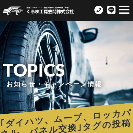
TOPICS
お知らせ・キャンペーン情報
｢
イ
ハ
ツ
、
ム
ー
ブ
、
ロ
ッ
カ
パ
ネ
ル
、
パ
ネ
ル
交
換｣
タ
グ
の
投
記
ダ
稿