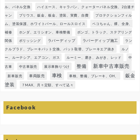
ル、パネル交換
ハイエース、キャラバン、クォーターパネル交換、2台連チ
ャン
プリウス、鈑金、板金、塗装、実費、自費
プロテクションフィル
ム、塗装保護、ホワイトパール、ロールスロイス
ペコちゃん、裸、全身、
補修
ホンダ、エリシオン、車検整備
ボンゴ、トラック、ステアリング
ラバーディップ
ラバーディップ施工
関係
ポリッシング
ラン
クルプラド、ブレーキパット交換、パット取替、ブレーキエア抜き
ルノ
ー、ルーテシア、エアコン、ガス
ルーミー、磨き、みがき、レッド
中
新車中古車販売
整備
古車
中古車販売
展示車飾りつけ
車検
鈑金
車両販売
新車販売
車検、整備、ブレーキ、OH、
塗装
７MAX、月々定額、すべて込々
Facebook