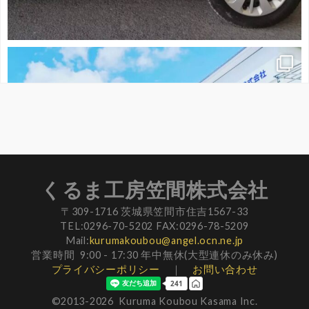
くるま工房笠間株式会社
〒309-1716 茨城県笠間市住吉1567-33
TEL:0296-70-5202 FAX:0296-78-5209
Mail:
kurumakoubou@angel.ocn.ne.jp
営業時間 9:00 - 17:30 年中無休(大型連休のみ休み)
プライバシーポリシー
｜
お問い合わせ
©2013-
2026 Kuruma Koubou Kasama Inc.