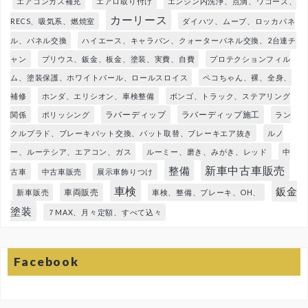
エアコンガス補充
エアロ取り付け
エンジン内洗浄、点滴、ワコーズ、
カーリース
RECS、吸気系、燃焼室
ダイハツ、ムーブ、ロッカパネ
ル、パネル交換
ハイエース、キャラバン、クォーターパネル交換、2台連チ
ャン
プリウス、鈑金、板金、塗装、実費、自費
プロテクションフィル
ム、塗装保護、ホワイトパール、ロールスロイス
ペコちゃん、裸、全身、
補修
ホンダ、エリシオン、車検整備
ボンゴ、トラック、ステアリング
ラバーディップ
ラバーディップ施工
関係
ポリッシング
ラン
クルプラド、ブレーキパット交換、パット取替、ブレーキエア抜き
ルノ
ー、ルーテシア、エアコン、ガス
ルーミー、磨き、みがき、レッド
中
新車中古車販売
整備
古車
中古車販売
展示車飾りつけ
車検
鈑金
車両販売
新車販売
車検、整備、ブレーキ、OH、
塗装
７MAX、月々定額、すべて込々
Facebook