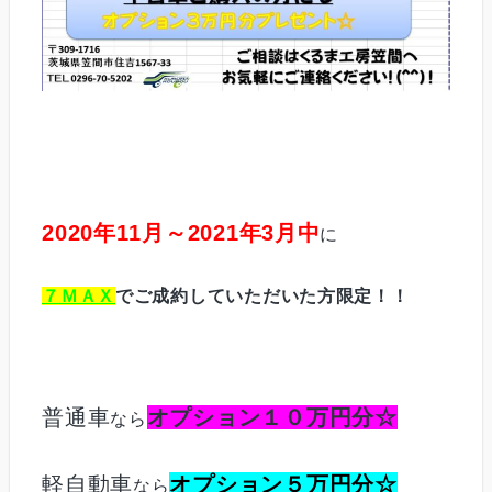
2020年11月～2021年3月中
に
７ＭＡＸ
でご成約していただいた方限定！！
普通車
オプション１０万円分☆
なら
軽自動車
オプション５万円分☆
なら