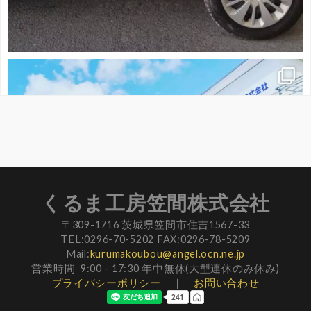
くるま工房笠間株式会社
〒309-1716 茨城県笠間市住吉1567-33
TEL:0296-70-5202 FAX:0296-78-5209
Mail:
kurumakoubou@angel.ocn.ne.jp
営業時間 9:00 - 17:30 年中無休(大型連休のみ休み)
プライバシーポリシー
｜
お問い合わせ