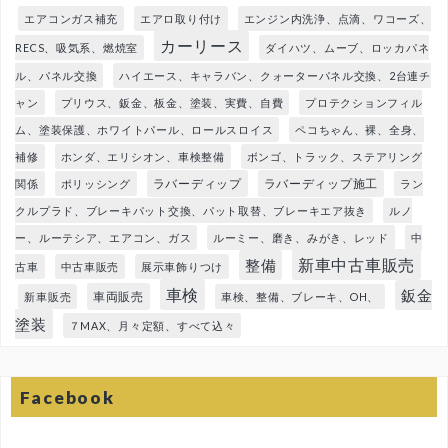
エアコンガス補充
エアロ取り付け
エンジン内洗浄、点滴、ワコーズ、
カーリース
RECS、吸気系、燃焼室
ダイハツ、ムーブ、ロッカパネ
ル、パネル交換
ハイエース、キャラバン、クォーターパネル交換、2台連チ
ャン
プリウス、鈑金、板金、塗装、実費、自費
プロテクションフィル
ム、塗装保護、ホワイトパール、ロールスロイス
ペコちゃん、裸、全身、
補修
ホンダ、エリシオン、車検整備
ボンゴ、トラック、ステアリング
ラバーディップ
ラバーディップ施工
関係
ポリッシング
ラン
クルプラド、ブレーキパット交換、パット取替、ブレーキエア抜き
ルノ
ー、ルーテシア、エアコン、ガス
ルーミー、磨き、みがき、レッド
中
新車中古車販売
整備
古車
中古車販売
展示車飾りつけ
車検
鈑金
車両販売
新車販売
車検、整備、ブレーキ、OH、
塗装
７MAX、月々定額、すべて込々
Facebook