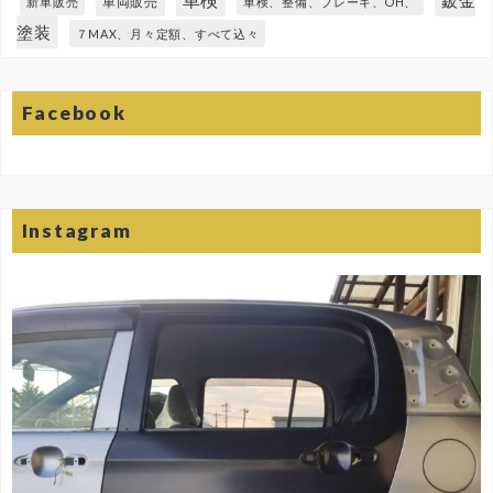
鈑金
車両販売
新車販売
車検、整備、ブレーキ、OH、
塗装
７MAX、月々定額、すべて込々
Facebook
Instagram