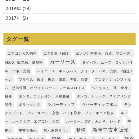
2018年
(14)
2017年
(2)
タグ一覧
エアコンガス補充
エアロ取り付け
エンジン内洗浄、点滴、ワコーズ、
カーリース
RECS、吸気系、燃焼室
ダイハツ、ムーブ、ロッカパネ
ル、パネル交換
ハイエース、キャラバン、クォーターパネル交換、2台連チ
ャン
プリウス、鈑金、板金、塗装、実費、自費
プロテクションフィル
ム、塗装保護、ホワイトパール、ロールスロイス
ペコちゃん、裸、全身、
補修
ホンダ、エリシオン、車検整備
ボンゴ、トラック、ステアリング
ラバーディップ
ラバーディップ施工
関係
ポリッシング
ラン
クルプラド、ブレーキパット交換、パット取替、ブレーキエア抜き
ルノ
ー、ルーテシア、エアコン、ガス
ルーミー、磨き、みがき、レッド
中
新車中古車販売
整備
古車
中古車販売
展示車飾りつけ
車検