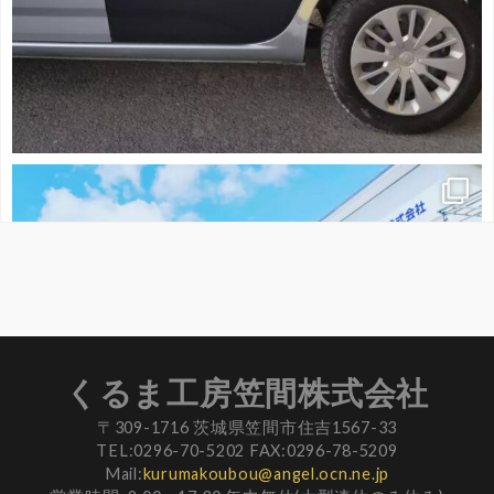
くるま工房笠間株式会社
〒309-1716 茨城県笠間市住吉1567-33
TEL:0296-70-5202 FAX:0296-78-5209
Mail:
kurumakoubou@angel.ocn.ne.jp